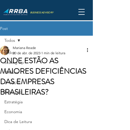
BUSINESS ADVISORY
Post
Todos
Mariana Reade
Todos
20 de abr. de 2023
1 min de leitura
ONDE ESTÃO AS
Scaling Up
MAIORES DEFICIÊNCIAS
Pessoas
DAS EMPRESAS
Inovação
BRASILEIRAS?
Execução
Estratégia
Economia
Dica de Leitura