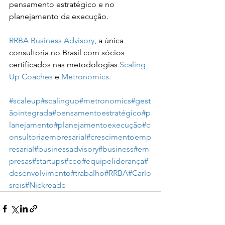
pensamento estratégico e no 
planejamento da execução.
RRBA Business Advisory
, a única 
consultoria no Brasil com sócios 
certificados nas metodologias 
Scaling 
Up Coaches
 e 
Metronomics
.
#scaleup
#scalingup
#metronomics
#gest
ãointegrada
#pensamentoestratégico
#p
lanejamento
#planejamentoexecução
#c
onsultoriaempresarial
#crescimentoemp
resarial
#businessadvisory
#business
#em
presas
#startups
#ceo
#equipeliderança
#
desenvolvimento
#trabalho
#RRBA
#Carlo
sreis
#Nickreade