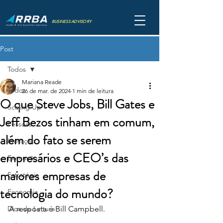
BUSINESS ADVISORY
Post
Todos
Mariana Reade
Todos
26 de mar. de 2024
1 min de leitura
O que Steve Jobs, Bill Gates e
Scaling Up
Jeff Bezos tinham em comum,
Pessoas
além do fato se serem
Inovação
empresários e CEO’s das
Execução
maiores empresas de
Estratégia
tecnologia do mundo?
Economia
Dica de Leitura
A resposta é Bill Campbell. 