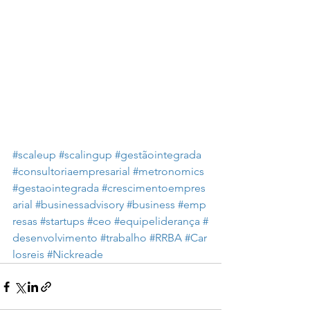
#scaleup
#scalingup
#gestãointegrada
#consultoriaempresarial
#metronomics
#gestaointegrada
#crescimentoempres
arial
#businessadvisory
#business
#emp
resas
#startups
#ceo
#equipeliderança
#
desenvolvimento
#trabalho
#RRBA
#Car
losreis
#Nickreade