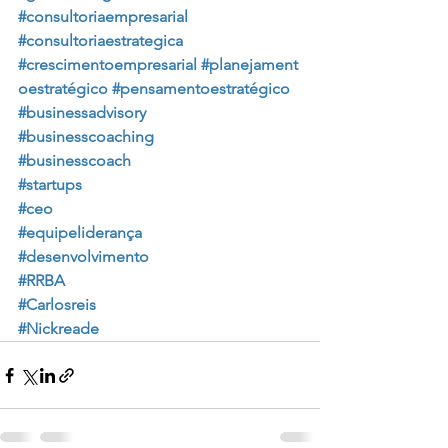
#consultoriaempresarial
#consultoriaestrategica
#crescimentoempresarial
#planejament
oestratégico
#pensamentoestratégico
#businessadvisory
#businesscoaching
#businesscoach
#startups
#ceo
#equipeliderança
#desenvolvimento
#RRBA
#Carlosreis
#Nickreade