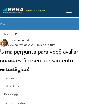
BUSINESS ADVISORY
Post
Todos
Mariana Reade
Todos
16 de fev. de 2024
1 min de leitura
Uma pergunta para você avaliar
Scaling Up
como está o seu pensamento
Pessoas
estratégico!
Inovação
Execução
Estratégia
Economia
Dica de Leitura