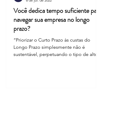
6 de jul. de 2022
Você dedica tempo suficiente para
navegar sua empresa no longo
prazo?
“Priorizar o Curto Prazo às custas do
Longo Prazo simplesmente não é
sustentável, perpetuando o tipo de altos
e baixos que nunca são bons...