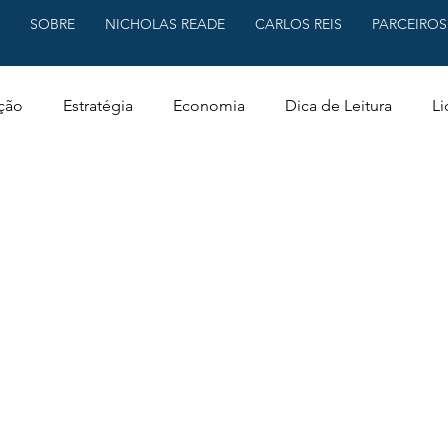
SOBRE
NICHOLAS READE
CARLOS REIS
PARCEIROS
ção
Estratégia
Economia
Dica de Leitura
Li