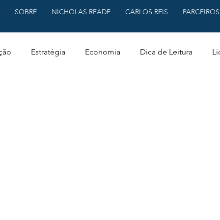
SOBRE
NICHOLAS READE
CARLOS REIS
PARCEIROS
ção
Estratégia
Economia
Dica de Leitura
Li