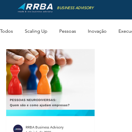
BUSINESS ADVISORY
Todos
Scaling Up
Pessoas
Inovação
Execu
RRBA Business Advisory