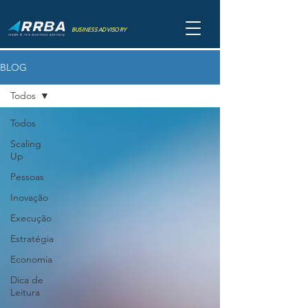
BUSINESS ADVISORY
BLOG
Todos
Todos
Scaling
Up
Pessoas
Inovação
Execução
Estratégia
Economia
Dica de
Leitura