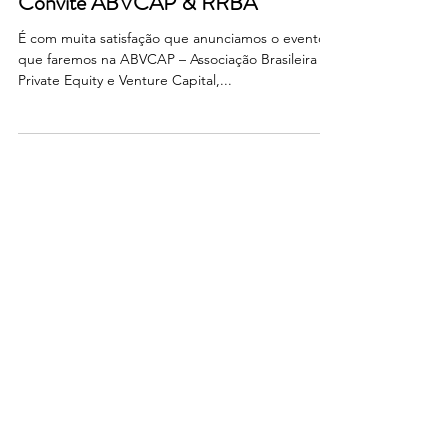
RRBA Business Advisory
6 de jul. de 2022
Convite ABVCAP & RRBA
É com muita satisfação que anunciamos o evento
que faremos na ABVCAP – Associação Brasileira de
Private Equity e Venture Capital,...