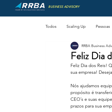
BUSINESS ADVISORY
Todos
Scaling Up
Pessoas
RRBA Business Adv
Liderança
Evento
Feliz Dia 
Feliz Dia dos Reis! 
sua empresa! Deseja
Nós ajudamos equipes
propósito é transfer
CEO´s e suas equipe
prazos para sua empr