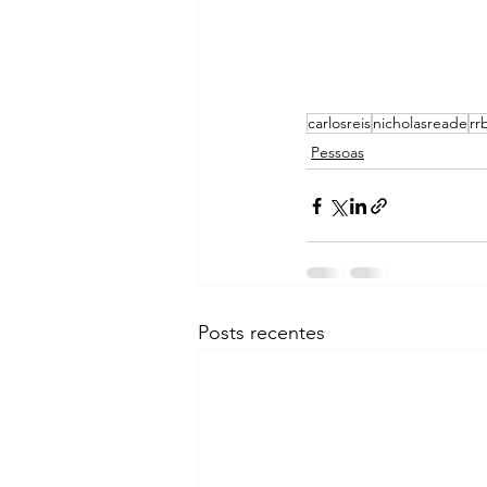
carlosreis
nicholasreade
rr
Pessoas
Posts recentes