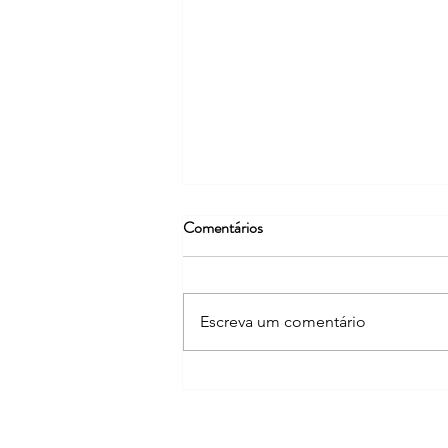
Comentários
Escreva um comentário
É sempre bom aprender com
organizações que tem
credibilidade!