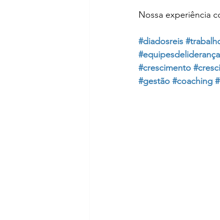
Nossa experiência c
#diadosreis
#trabalh
#equipesdeliderança
#crescimento
#cresc
#gestão
#coaching
#