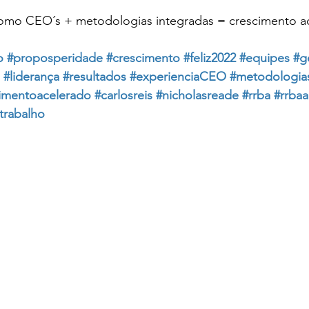
omo CEO´s + metodologias integradas = crescimento a
o
#proposperidade
#crescimento
#feliz2022
#equipes
#g
#liderança
#resultados
#experienciaCEO
#metodologia
imentoacelerado
#carlosreis
#nicholasreade
#rrba
#rrbaa
trabalho