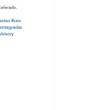
celerado.
estao
#ceo
sintegradas
dvisory