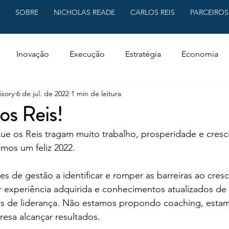
SOBRE
NICHOLAS READE
CARLOS REIS
PARCEIROS
Inovação
Execução
Estratégia
Economia
isory
6 de jul. de 2022
1 min de leitura
dos Reis!
Que os Reis tragam muito trabalho, prosperidade e cresc
mos um feliz 2022.
 de gestão a identificar e romper as barreiras ao cres
ir experiência adquirida e conhecimentos atualizados de
s de liderança. Não estamos propondo coaching, esta
esa alcançar resultados.